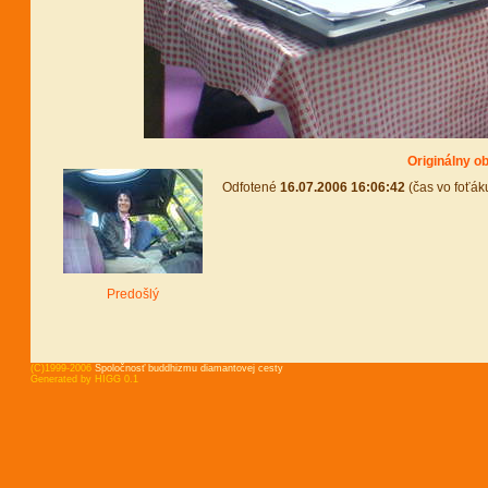
Originálny o
Odfotené
16.07.2006 16:06:42
(čas vo foťák
Predošlý
(C)1999-2006
Spoločnosť buddhizmu diamantovej cesty
Generated by HIGG 0.1