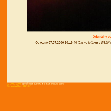
Originálny o
Odfotené
07.07.2006 20:19:40
(čas vo foťáku) s
W810i 
(C)1999-2006
Spoločnosť buddhizmu diamantovej cesty
Generated by HIGG 0.1