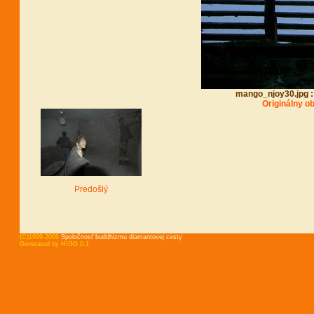
mango_njoy30.jpg : L
Originálny o
Predošlý
(C)1999-2006
Spoločnosť buddhizmu diamantovej cesty
Generated by HIGG 0.1