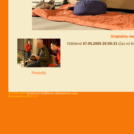
Originálny ob
Odfotené
07.05.2005 20:59:33
(čas vo fo
Predošlý
(C)1999-2006
Spoločnosť buddhizmu diamantovej cesty
Generated by HIGG 0.1